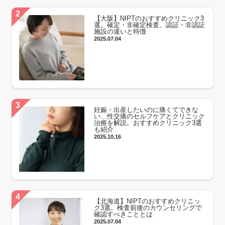
【大阪】NIPTのおすすめクリニック3
選。確定・非確定検査、認証・非認証
施設の違いと特徴
2025.07.04
妊娠・出産したいのに痛くてできな
い…性交痛のセルフケアとクリニック
治療を解説。おすすめクリニック3選
も紹介
2025.10.16
【北海道】NIPTのおすすめクリニッ
ク3選。検査前後のカウンセリングで
確認すべきこととは
2025.07.04