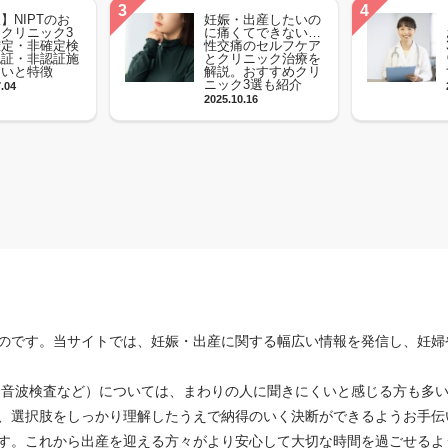
】NIPTのお
妊娠・出産したいの
クリニック3
に痛くてできない…
確定・非確定検
性交痛のセルフケア
認証・非認証施
とクリニック治療を
違いと特徴
解説。おすすめクリ
ニック3選も紹介
7.04
2025.10.16
のです。当サイトでは、妊娠・出産に関する幅広い情報を発信し、妊婦
や超音波検査など）については、まわりの人に聞きにくいと感じる方も多
、選択肢をしっかり理解したうえで納得のいく決断ができるようお手伝
す。これから出産を迎える方々がより安心して大切な時間を過ごせるよ