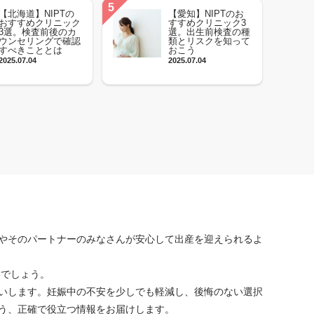
【北海道】NIPTの
【愛知】NIPTのお
おすすめクリニック
すすめクリニック3
3選。検査前後のカ
選。出生前検査の種
ウンセリングで確認
類とリスクを知って
すべきこととは
おこう
2025.07.04
2025.07.04
やそのパートナーのみなさんが安心して出産を迎えられるよ
いでしょう。
いします。妊娠中の不安を少しでも軽減し、後悔のない選択
う、正確で役立つ情報をお届けします。