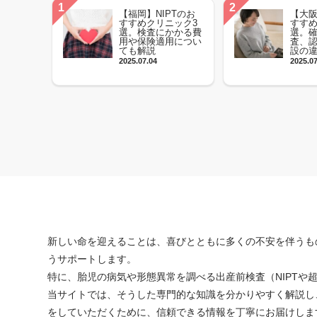
【福岡】NIPTのお
【大阪
すすめクリニック3
すすめ
選。検査にかかる費
選。
用や保険適用につい
査、
ても解説
設の
2025.07.04
2025.0
新しい命を迎えることは、喜びとともに多くの不安を伴うも
うサポートします。
特に、胎児の病気や形態異常を調べる出産前検査（NIPT
当サイトでは、そうした専門的な知識を分かりやすく解説し
をしていただくために、信頼できる情報を丁寧にお届けしま